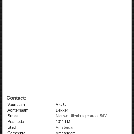
Contact:
Voornaam:
A C C
Achternaam:
Dekker
Straat:
Nieuwe Uilenburgerstraat 5/IV
Postcode:
1011 LM
Stad:
Amsterdam
Gemeente:
Amsterdam