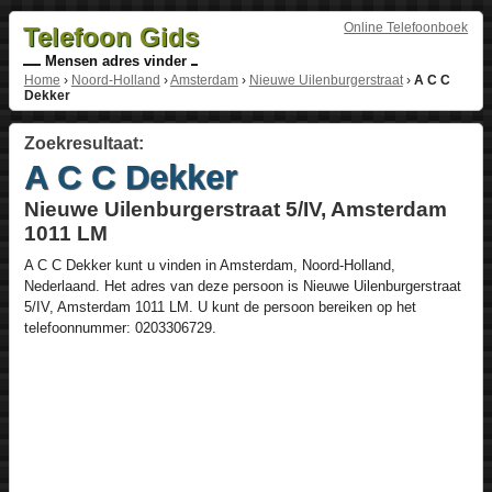
Online Telefoonboek
Telefoon Gids
Mensen adres vinder
Home
›
Noord-Holland
›
Amsterdam
›
Nieuwe Uilenburgerstraat
›
A C C
Dekker
Zoekresultaat:
A C C Dekker
Nieuwe Uilenburgerstraat 5/IV, Amsterdam
1011 LM
A C C Dekker
kunt u vinden in
Amsterdam
,
Noord-Holland
,
Nederlaand
. Het adres van deze persoon is
Nieuwe Uilenburgerstraat
5/IV
, Amsterdam
1011 LM
. U kunt de persoon bereiken op het
telefoonnummer:
0203306729
.