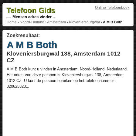
Online Telefoonboek
Telefoon Gids
Mensen adres vinder
Home
›
Noord-Holland
›
Amsterdam
›
Kloveniersburgwal
›
A M B Both
Zoekresultaat:
A M B Both
Kloveniersburgwal 138, Amsterdam 1012
CZ
A M B Both
kunt u vinden in
Amsterdam
,
Noord-Holland
,
Nederlaand
.
Het adres van deze persoon is
Kloveniersburgwal 138
, Amsterdam
1012 CZ
. U kunt de persoon bereiken op het telefoonnummer:
0206253231
.