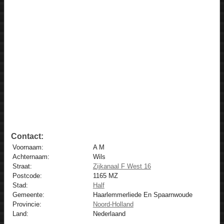
Contact:
Voornaam:
A M
Achternaam:
Wils
Straat:
Zijkanaal F West 16
Postcode:
1165 MZ
Stad:
Half
Gemeente:
Haarlemmerliede En Spaarnwoude
Provincie:
Noord-Holland
Land:
Nederlaand