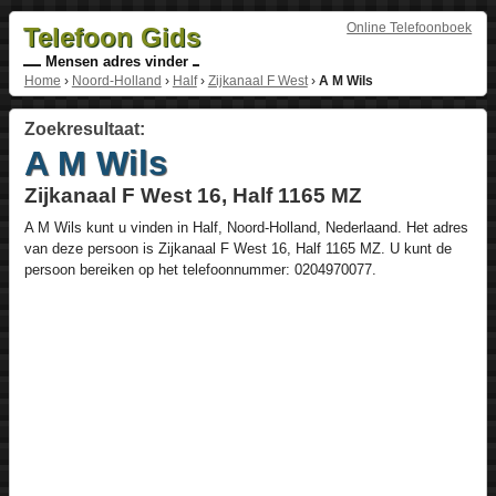
Online Telefoonboek
Telefoon Gids
Mensen adres vinder
Home
›
Noord-Holland
›
Half
›
Zijkanaal F West
›
A M Wils
Zoekresultaat:
A M Wils
Zijkanaal F West 16, Half 1165 MZ
A M Wils
kunt u vinden in
Half
,
Noord-Holland
,
Nederlaand
. Het adres
van deze persoon is
Zijkanaal F West 16
, Half
1165 MZ
. U kunt de
persoon bereiken op het telefoonnummer:
0204970077
.