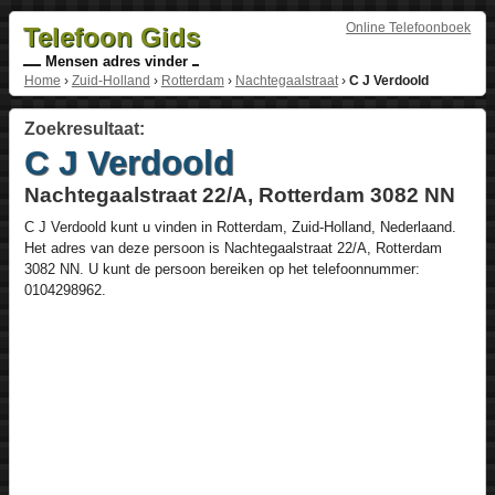
Online Telefoonboek
Telefoon Gids
Mensen adres vinder
Home
›
Zuid-Holland
›
Rotterdam
›
Nachtegaalstraat
›
C J Verdoold
Zoekresultaat:
C J Verdoold
Nachtegaalstraat 22/A, Rotterdam 3082 NN
C J Verdoold
kunt u vinden in
Rotterdam
,
Zuid-Holland
,
Nederlaand
.
Het adres van deze persoon is
Nachtegaalstraat 22/A
, Rotterdam
3082 NN
. U kunt de persoon bereiken op het telefoonnummer:
0104298962
.