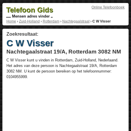
Online Telefoonboek
Telefoon Gids
Mensen adres vinder
Home
›
Zuid-Holland
›
Rotterdam
›
Nachtegaalstraat
›
C W Visser
Zoekresultaat:
C W Visser
Nachtegaalstraat 19/A, Rotterdam 3082 NM
C W Visser
kunt u vinden in
Rotterdam
,
Zuid-Holland
,
Nederlaand
.
Het adres van deze persoon is
Nachtegaalstraat 19/A
, Rotterdam
3082 NM
. U kunt de persoon bereiken op het telefoonnummer:
0104955999
.