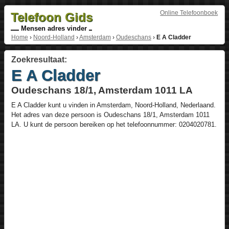
Online Telefoonboek
Telefoon Gids
Mensen adres vinder
Home
›
Noord-Holland
›
Amsterdam
›
Oudeschans
›
E A Cladder
Zoekresultaat:
E A Cladder
Oudeschans 18/1, Amsterdam 1011 LA
E A Cladder
kunt u vinden in
Amsterdam
,
Noord-Holland
,
Nederlaand
.
Het adres van deze persoon is
Oudeschans 18/1
, Amsterdam
1011
LA
. U kunt de persoon bereiken op het telefoonnummer:
0204020781
.