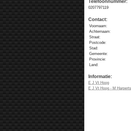
Telefoonnummer:
0207797119
Contact:
Voornaam:
Achternaam:
Straat:
Postcode:
Stad:
Gemeente:
Provincie:
Land:
Informatie:
E J Vt Hoog
E J Vt Hoog - M Harper