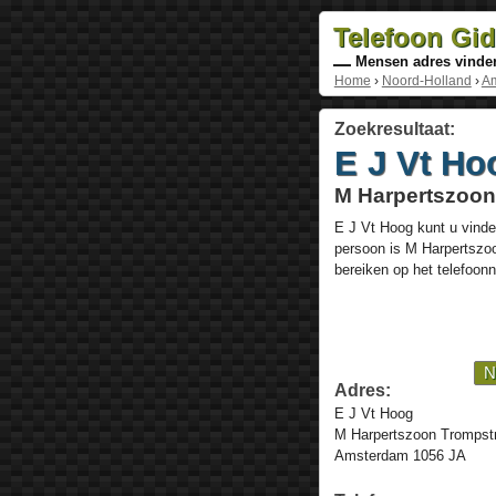
Telefoon Gi
Mensen adres vinde
Home
›
Noord-Holland
›
A
Zoekresultaat:
E J Vt Ho
M Harpertszoon
E J Vt Hoog
kunt u vinde
persoon is
M Harpertszo
bereiken op het telefoo
N
Adres:
E J Vt Hoog
M Harpertszoon Trompst
Amsterdam 1056 JA