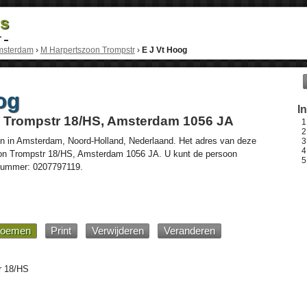
ds
r
msterdam
›
M Harpertszoon Trompstr
›
E J Vt Hoog
og
I
 Trompstr 18/HS, Amsterdam 1056 JA
n in
Amsterdam
,
Noord-Holland
,
Nederlaand
. Het adres van deze
on Trompstr 18/HS
, Amsterdam
1056 JA
. U kunt de persoon
nnummer:
0207797119
.
oemen
Print
Verwijderen
Veranderen
r 18/HS