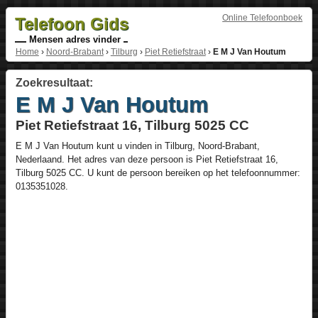
Online Telefoonboek
Telefoon Gids
Mensen adres vinder
Home
›
Noord-Brabant
›
Tilburg
›
Piet Retiefstraat
›
E M J Van Houtum
Zoekresultaat:
E M J Van Houtum
Piet Retiefstraat 16, Tilburg 5025 CC
E M J Van Houtum
kunt u vinden in
Tilburg
,
Noord-Brabant
,
Nederlaand
. Het adres van deze persoon is
Piet Retiefstraat 16
,
Tilburg
5025 CC
. U kunt de persoon bereiken op het telefoonnummer:
0135351028
.