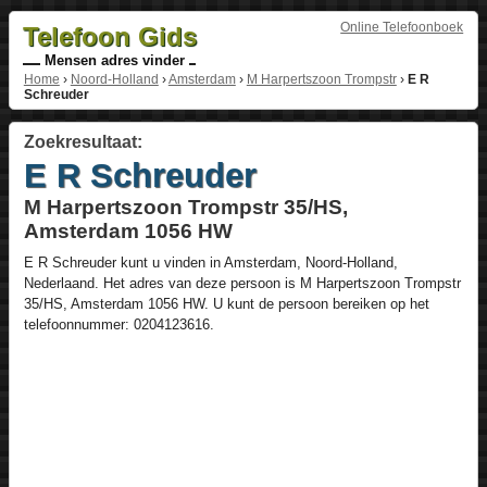
Online Telefoonboek
Telefoon Gids
Mensen adres vinder
Home
›
Noord-Holland
›
Amsterdam
›
M Harpertszoon Trompstr
›
E R
Schreuder
Zoekresultaat:
E R Schreuder
M Harpertszoon Trompstr 35/HS,
Amsterdam 1056 HW
E R Schreuder
kunt u vinden in
Amsterdam
,
Noord-Holland
,
Nederlaand
. Het adres van deze persoon is
M Harpertszoon Trompstr
35/HS
, Amsterdam
1056 HW
. U kunt de persoon bereiken op het
telefoonnummer:
0204123616
.