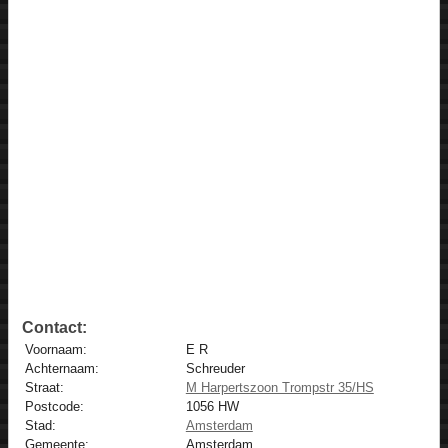
Contact:
Voornaam:
E R
Achternaam:
Schreuder
Straat:
M Harpertszoon Trompstr 35/HS
Postcode:
1056 HW
Stad:
Amsterdam
Gemeente:
Amsterdam