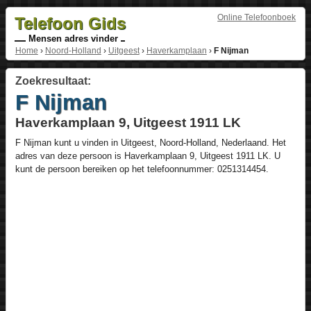
Online Telefoonboek
Telefoon Gids
Mensen adres vinder
Home
›
Noord-Holland
›
Uitgeest
›
Haverkamplaan
›
F Nijman
Zoekresultaat:
F Nijman
Haverkamplaan 9, Uitgeest 1911 LK
F Nijman
kunt u vinden in
Uitgeest
,
Noord-Holland
,
Nederlaand
. Het
adres van deze persoon is
Haverkamplaan 9
, Uitgeest
1911 LK
. U
kunt de persoon bereiken op het telefoonnummer:
0251314454
.