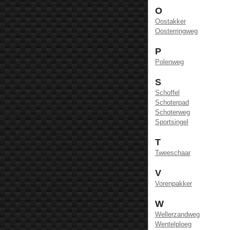
O
Oostakker
Oosterringweg
P
Polenweg
S
Schoffel
Schoterpad
Schoterweg
Sportsingel
T
Tweeschaar
V
Vorenpakker
W
Wellerzandweg
Wentelploeg