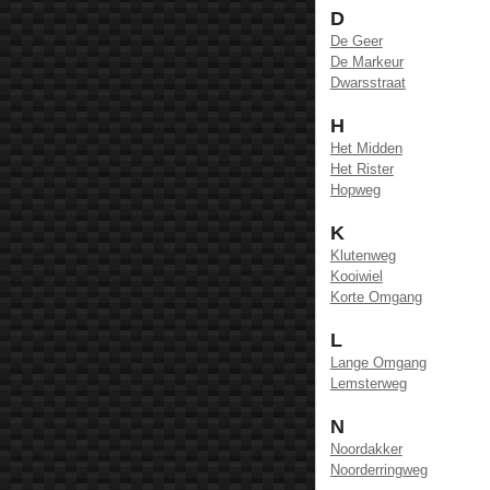
D
De Geer
De Markeur
Dwarsstraat
H
Het Midden
Het Rister
Hopweg
K
Klutenweg
Kooiwiel
Korte Omgang
L
Lange Omgang
Lemsterweg
N
Noordakker
Noorderringweg