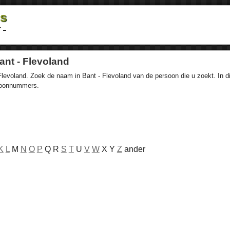
ds
r
nt - Flevoland
levoland. Zoek de naam in Bant - Flevoland van de persoon die u zoekt. In di
efoonnummers.
K
L
M
N
O
P
Q R
S
T
U
V
W
X Y
Z
ander