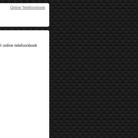
Online Telefoonboek
t online telefoonboek