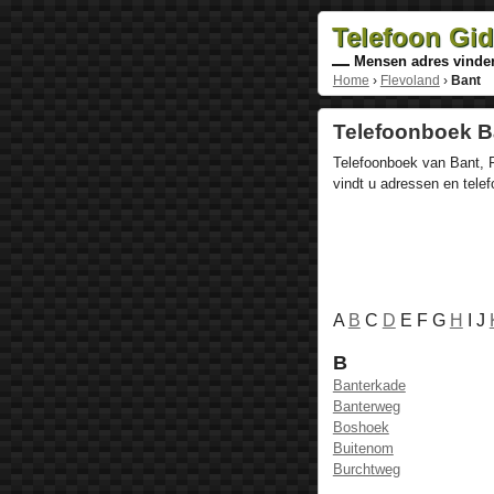
Telefoon Gi
Mensen adres vinde
Home
›
Flevoland
›
Bant
Telefoonboek Ba
Telefoonboek van Bant, F
vindt u adressen en tel
A
B
C
D
E F G
H
I J
B
Banterkade
Banterweg
Boshoek
Buitenom
Burchtweg