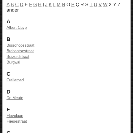
A
B
C
D
E
F
G
H
I
J
K
L
M
N
O
P
Q R S
T
U
V
W
X Y Z
ander
A
Albert Cuyp
B
Bisschopsstraat
Brabantsestraat
Buizerdstraat
Burgwal
C
Creilerpad
D
De Meute
F
Flevolaan
Friesestraat
G