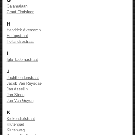
Galamalaan
Graaf Florislaan
H
Hendrick Avercamp
Hertogstraat
Hollandsestraat
I
Iglo Tademastraat
J
Jachthondenstraat
Jacob Van Ruysdael
Jan Asselijn
Jan Steen
Jan Van Goyen
K
Kiekendiefstraat
Klutenpad
Klutenweg