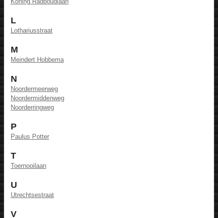
Koning Radboudlaan
L
Lothariusstraat
M
Meindert Hobbema
N
Noordermeerweg
Noordermiddenweg
Noorderringweg
P
Paulus Potter
T
Toernooilaan
U
Utrechtsestraat
V