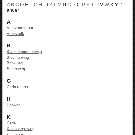
A
B
C D E F
G
H
I J
K
L
M
N
O
P Q
R
S
T
U
V
W
X Y
Z
ander
A
Amazonestraat
Aronskelk
B
Blankenhammerweg
Bloemenweg
Brinkweg
Burchtweg
G
Gerberastraat
H
Hopweg
K
Kade
Kalenbergerweg
Kamplaan