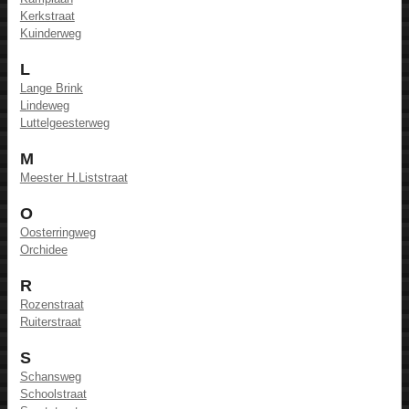
Kerkstraat
Kuinderweg
L
Lange Brink
Lindeweg
Luttelgeesterweg
M
Meester H.Liststraat
O
Oosterringweg
Orchidee
R
Rozenstraat
Ruiterstraat
S
Schansweg
Schoolstraat