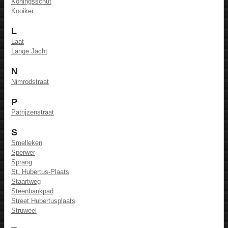
Koningsschut
Kooiker
L
Laat
Lange Jacht
N
Nimrodstraat
P
Patrijzenstraat
S
Smelleken
Sperwer
Sprang
St. Hubertus-Plaats
Staartweg
Steenbankpad
Street Hubertusplaats
Struweel