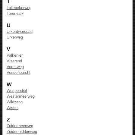
T
Tollebekerweg
Torenvalk
U
Urkerdwarspad
Urkerweg
V
Valkenier
Visarend
Vormtweg
Vossenburcht
W
Wespendief
Westermeerweg
Wildzang
Wissel
Z
Zuidermeerweg
Zuidermiddenweg