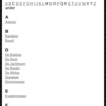
A
B
C
D
E
F
G
H
I
J
K
L
M
N
O
P
Q R
S
T
U
V
W
X Y
Z
ander
A
Artemis
B
Bandelier
Bosuil
D
De Brakken
De Horst
De Jachthoorn
De Roedel
De Weitas
Dianalaan
Domineesweg
E
Espelerringweg
F