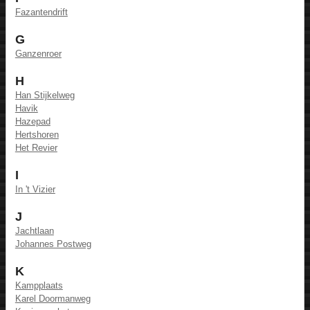
Fazantendrift
G
Ganzenroer
H
Han Stijkelweg
Havik
Hazepad
Hertshoren
Het Revier
I
In 't Vizier
J
Jachtlaan
Johannes Postweg
K
Kampplaats
Karel Doormanweg