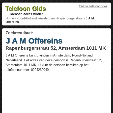
Online Telefoonboek
Telefoon Gids
Mensen adres vinder
Home
›
Noord-Holland
›
Amsterdam
›
Rapenburgerstraat
›
J A M
Offereins
Zoekresultaat:
J A M Offereins
Rapenburgerstraat 52, Amsterdam 1011 MK
J A M Offereins
kunt u vinden in
Amsterdam
,
Noord-Holland
,
Nederlaand
. Het adres van deze persoon is
Rapenburgerstraat 52
,
Amsterdam
1011 MK
. U kunt de persoon bereiken op het
telefoonnummer:
0204232049
.