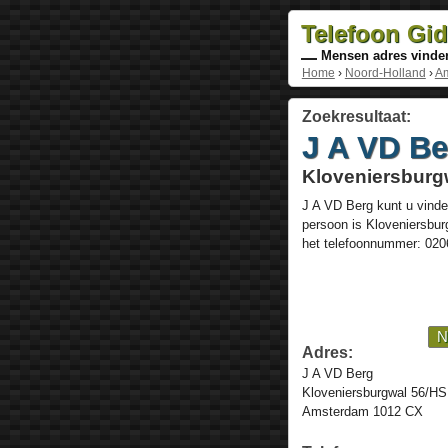
Telefoon Gi
Mensen adres vinde
Home
›
Noord-Holland
›
A
Zoekresultaat:
J A VD Be
Kloveniersburg
J A VD Berg
kunt u vinde
persoon is
Kloveniersbur
het telefoonnummer:
020
N
Adres:
J A VD Berg
Kloveniersburgwal 56/HS
Amsterdam 1012 CX