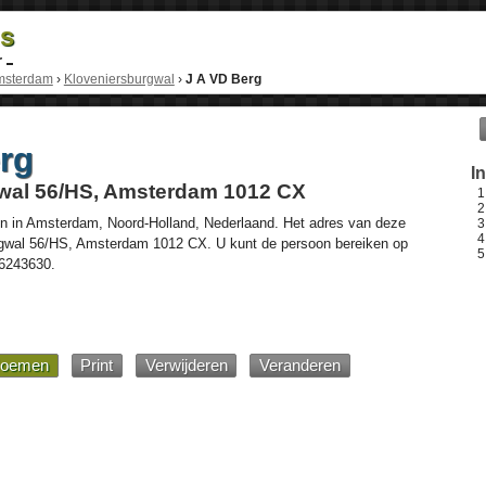
ds
r
msterdam
›
Kloveniersburgwal
›
J A VD Berg
rg
I
wal 56/HS, Amsterdam 1012 CX
n in
Amsterdam
,
Noord-Holland
,
Nederlaand
. Het adres van deze
gwal 56/HS
, Amsterdam
1012 CX
. U kunt de persoon bereiken op
6243630
.
oemen
Print
Verwijderen
Veranderen