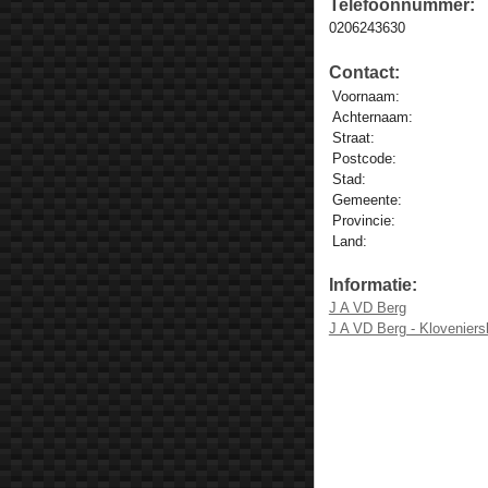
Telefoonnummer:
0206243630
Contact:
Voornaam:
Achternaam:
Straat:
Postcode:
Stad:
Gemeente:
Provincie:
Land:
Informatie:
J A VD Berg
J A VD Berg - Klovenier