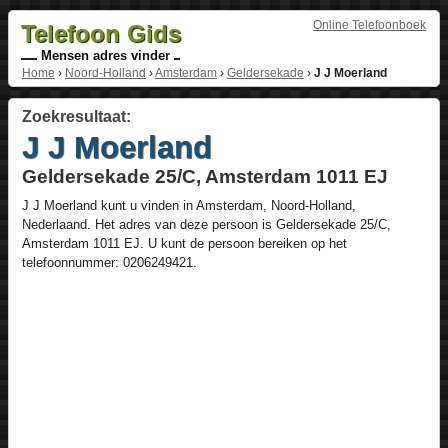
Online Telefoonboek
Telefoon Gids
Mensen adres vinder
Home
›
Noord-Holland
›
Amsterdam
›
Geldersekade
›
J J Moerland
Zoekresultaat:
J J Moerland
Geldersekade 25/C, Amsterdam 1011 EJ
J J Moerland
kunt u vinden in
Amsterdam
,
Noord-Holland
,
Nederlaand
. Het adres van deze persoon is
Geldersekade 25/C
,
Amsterdam
1011 EJ
. U kunt de persoon bereiken op het
telefoonnummer:
0206249421
.