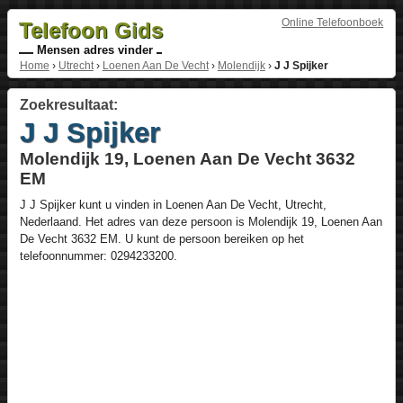
Online Telefoonboek
Telefoon Gids
Mensen adres vinder
Home
›
Utrecht
›
Loenen Aan De Vecht
›
Molendijk
›
J J Spijker
Zoekresultaat:
J J Spijker
Molendijk 19, Loenen Aan De Vecht 3632
EM
J J Spijker
kunt u vinden in
Loenen Aan De Vecht
,
Utrecht
,
Nederlaand
. Het adres van deze persoon is
Molendijk 19
, Loenen Aan
De Vecht
3632 EM
. U kunt de persoon bereiken op het
telefoonnummer:
0294233200
.