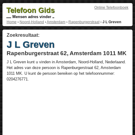
Online Telefoonboek
Telefoon Gids
Mensen adres vinder
Home
›
Noord-Holland
›
Amsterdam
›
Rapenburgerstraat
›
J L Greven
Zoekresultaat:
J L Greven
Rapenburgerstraat 62, Amsterdam 1011 MK
J L Greven
kunt u vinden in
Amsterdam
,
Noord-Holland
,
Nederlaand
.
Het adres van deze persoon is
Rapenburgerstraat 62
, Amsterdam
1011 MK
. U kunt de persoon bereiken op het telefoonnummer:
0204276771
.