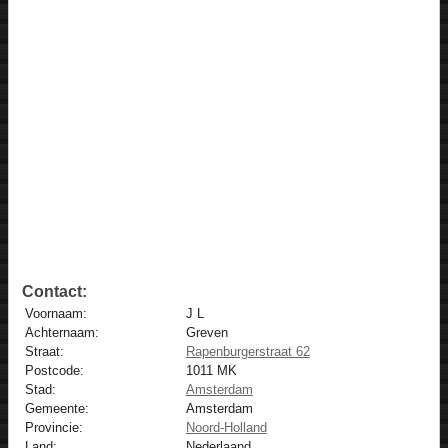
Contact:
Voornaam:
J L
Achternaam:
Greven
Straat:
Rapenburgerstraat 62
Postcode:
1011 MK
Stad:
Amsterdam
Gemeente:
Amsterdam
Provincie:
Noord-Holland
Land:
Nederlaand