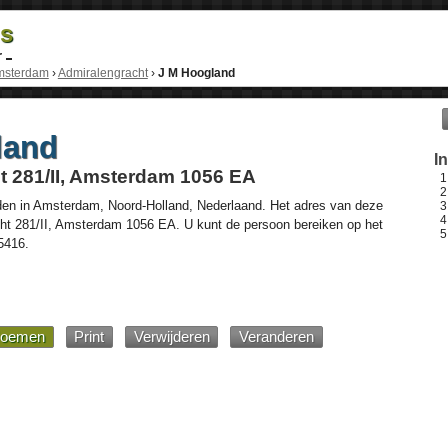
ds
r
msterdam
›
Admiralengracht
›
J M Hoogland
land
I
t 281/II, Amsterdam 1056 EA
den in
Amsterdam
,
Noord-Holland
,
Nederlaand
. Het adres van deze
ht 281/II
, Amsterdam
1056 EA
. U kunt de persoon bereiken op het
5416
.
oemen
Print
Verwijderen
Veranderen