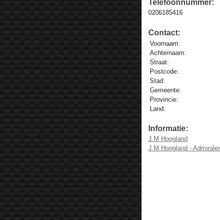
Telefoonnummer:
0206185416
Contact:
Voornaam:
Achternaam:
Straat:
Postcode:
Stad:
Gemeente:
Provincie:
Land:
Informatie:
J M Hoogland
J M Hoogland - Admirale