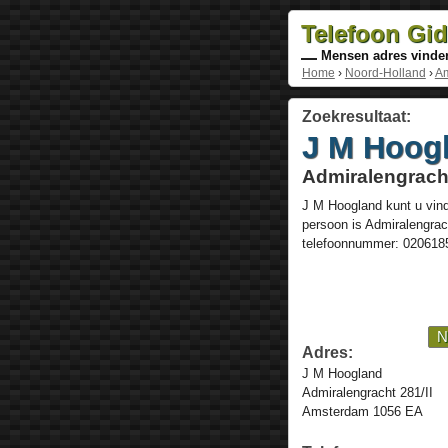
Telefoon Gi
Mensen adres vinde
Home
›
Noord-Holland
›
A
Zoekresultaat:
J M Hoog
Admiralengrach
J M Hoogland
kunt u vin
persoon is
Admiralengrac
telefoonnummer:
020618
N
Adres:
J M Hoogland
Admiralengracht 281/II
Amsterdam 1056 EA