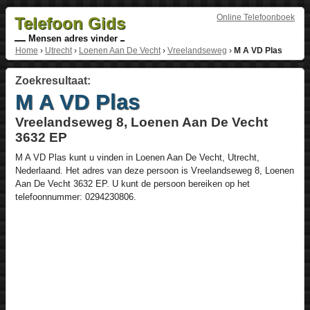
Online Telefoonboek
Telefoon Gids
Mensen adres vinder
Home
›
Utrecht
›
Loenen Aan De Vecht
›
Vreelandseweg
›
M A VD Plas
Zoekresultaat:
M A VD Plas
Vreelandseweg 8, Loenen Aan De Vecht
3632 EP
M A VD Plas
kunt u vinden in
Loenen Aan De Vecht
,
Utrecht
,
Nederlaand
. Het adres van deze persoon is
Vreelandseweg 8
, Loenen
Aan De Vecht
3632 EP
. U kunt de persoon bereiken op het
telefoonnummer:
0294230806
.