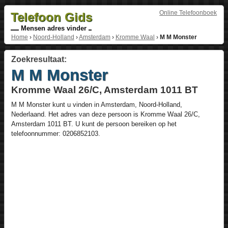
Online Telefoonboek
Telefoon Gids
Mensen adres vinder
Home
›
Noord-Holland
›
Amsterdam
›
Kromme Waal
›
M M Monster
Zoekresultaat:
M M Monster
Kromme Waal 26/C, Amsterdam 1011 BT
M M Monster
kunt u vinden in
Amsterdam
,
Noord-Holland
,
Nederlaand
. Het adres van deze persoon is
Kromme Waal 26/C
,
Amsterdam
1011 BT
. U kunt de persoon bereiken op het
telefoonnummer:
0206852103
.