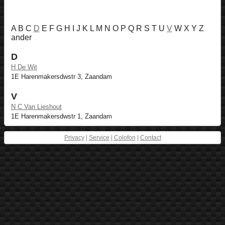
A B C
D
E F G H I J K L M N O P Q R S T U
V
W X Y Z
ander
D
H De Wit
1E Harenmakersdwstr 3, Zaandam
V
N C Van Lieshout
1E Harenmakersdwstr 1, Zaandam
Privacy
|
Service
|
Colofon
|
Contact