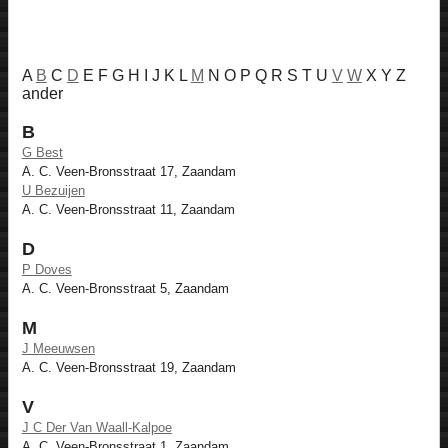
A
B
C
D
E F G H I J K L
M
N O P Q R S T U
V
W
X Y Z
ander
B
G Best
A. C. Veen-Bronsstraat 17, Zaandam
U Bezuijen
A. C. Veen-Bronsstraat 11, Zaandam
D
P Doves
A. C. Veen-Bronsstraat 5, Zaandam
M
J Meeuwsen
A. C. Veen-Bronsstraat 19, Zaandam
V
J C Der Van Waall-Kalpoe
A. C. Veen-Bronsstraat 1, Zaandam