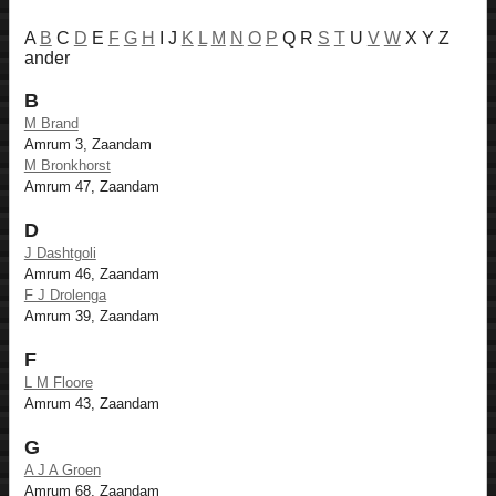
A
B
C
D
E
F
G
H
I J
K
L
M
N
O
P
Q R
S
T
U
V
W
X Y Z
ander
B
M Brand
Amrum 3, Zaandam
M Bronkhorst
Amrum 47, Zaandam
D
J Dashtgoli
Amrum 46, Zaandam
F J Drolenga
Amrum 39, Zaandam
F
L M Floore
Amrum 43, Zaandam
G
A J A Groen
Amrum 68, Zaandam