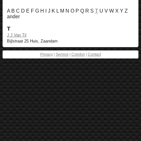
A B C D E F G H I J K L M N O P Q R S
T
U V W X Y Z
ander
T
J J Van Til
Bijlstraat 25 Huis, Zaandam
Privacy
|
Service
|
Colofon
|
Contact