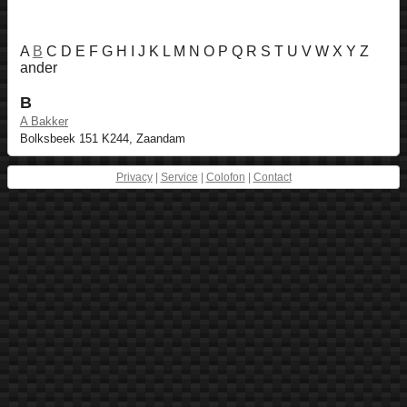
A
B
C D E F G H I J K L M N O P Q R S T U V W X Y Z
ander
B
A Bakker
Bolksbeek 151 K244, Zaandam
Privacy
|
Service
|
Colofon
|
Contact