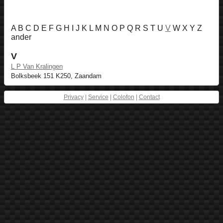
A B C D E F G H I J K L M N O P Q R S T U
V
W X Y Z
ander
V
L P Van Kralingen
Bolksbeek 151 K250, Zaandam
Privacy
|
Service
|
Colofon
|
Contact