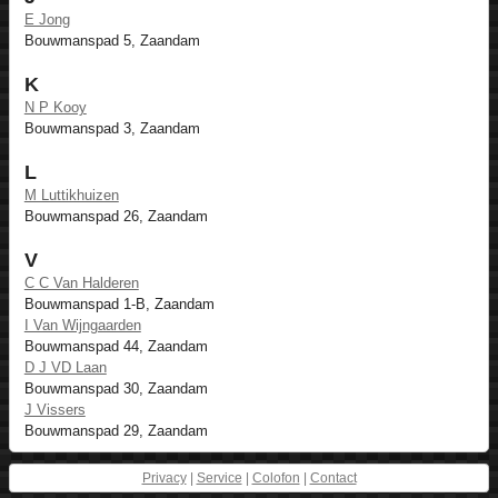
E Jong
Bouwmanspad 5, Zaandam
K
N P Kooy
Bouwmanspad 3, Zaandam
L
M Luttikhuizen
Bouwmanspad 26, Zaandam
V
C C Van Halderen
Bouwmanspad 1-B, Zaandam
I Van Wijngaarden
Bouwmanspad 44, Zaandam
D J VD Laan
Bouwmanspad 30, Zaandam
J Vissers
Bouwmanspad 29, Zaandam
Privacy
|
Service
|
Colofon
|
Contact