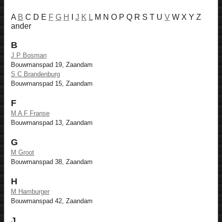
A
B
C D E
F
G
H
I
J
K
L
M N O P Q R S T U
V
W X Y Z
ander
B
J P Bosman
Bouwmanspad 19, Zaandam
S C Brandenburg
Bouwmanspad 15, Zaandam
F
M A F Franse
Bouwmanspad 13, Zaandam
G
M Groot
Bouwmanspad 38, Zaandam
H
M Hamburger
Bouwmanspad 42, Zaandam
J