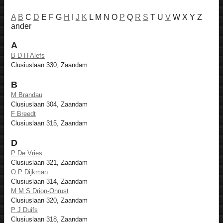
A
B
C
D
E F G
H
I
J
K
L M N O
P
Q
R
S
T U
V
W X Y Z
ander
A
B D H Alefs
Clusiuslaan 330, Zaandam
B
M Brandau
Clusiuslaan 304, Zaandam
F Breedt
Clusiuslaan 315, Zaandam
D
P De Vries
Clusiuslaan 321, Zaandam
O P Dijkman
Clusiuslaan 314, Zaandam
M M S Drion-Onrust
Clusiuslaan 320, Zaandam
P J Duifs
Clusiuslaan 318, Zaandam