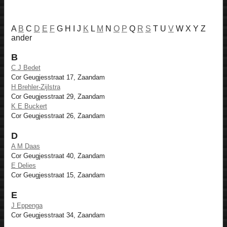
A
B
C
D
E
F
G H I J
K
L
M
N
O
P
Q
R
S
T U
V
W X Y Z
ander
B
C J Bedet
Cor Geugjesstraat 17, Zaandam
H Brehler-Zijlstra
Cor Geugjesstraat 29, Zaandam
K E Buckert
Cor Geugjesstraat 26, Zaandam
D
A M Daas
Cor Geugjesstraat 40, Zaandam
E Delies
Cor Geugjesstraat 15, Zaandam
E
J Eppenga
Cor Geugjesstraat 34, Zaandam