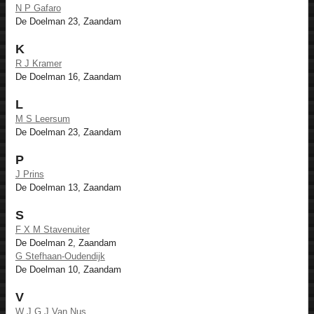
N P Gafaro
De Doelman 23, Zaandam
K
R J Kramer
De Doelman 16, Zaandam
L
M S Leersum
De Doelman 23, Zaandam
P
J Prins
De Doelman 13, Zaandam
S
F X M Stavenuiter
De Doelman 2, Zaandam
G Stefhaan-Oudendijk
De Doelman 10, Zaandam
V
W J G J Van Nus