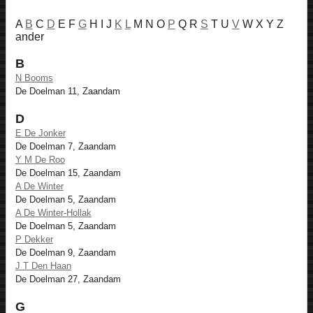
A
B
C
D
E F
G
H I J
K
L
M N O
P
Q R
S
T U
V
W X Y Z
ander
B
N Booms
De Doelman 11, Zaandam
D
E De Jonker
De Doelman 7, Zaandam
Y M De Roo
De Doelman 15, Zaandam
A De Winter
De Doelman 5, Zaandam
A De Winter-Hollak
De Doelman 5, Zaandam
P Dekker
De Doelman 9, Zaandam
J T Den Haan
De Doelman 27, Zaandam
G