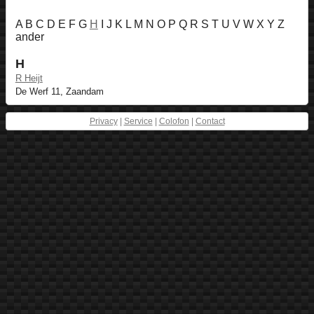
A B C D E F G
H
I J K L M N O P Q R S T U V W X Y Z
ander
H
R Heijt
De Werf 11, Zaandam
Privacy
|
Service
|
Colofon
|
Contact