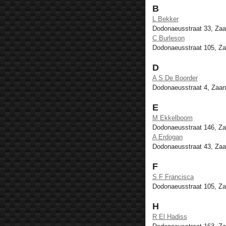
B
L Bekker
Dodonaeusstraat 33, Za
C Burleson
Dodonaeusstraat 105, Z
D
A S De Boorder
Dodonaeusstraat 4, Zaa
E
M Ekkelboom
Dodonaeusstraat 146, Z
A Erdogan
Dodonaeusstraat 43, Za
F
S F Francisca
Dodonaeusstraat 105, Z
H
R El Hadiss