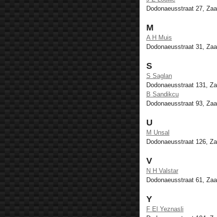
Dodonaeusstraat 27, Za
M
A H Muis
Dodonaeusstraat 31, Za
S
S Saglan
Dodonaeusstraat 131, Z
B Sandikcu
Dodonaeusstraat 93, Za
U
M Unsal
Dodonaeusstraat 126, Z
V
N H Valstar
Dodonaeusstraat 61, Za
Y
F El Yeznasli