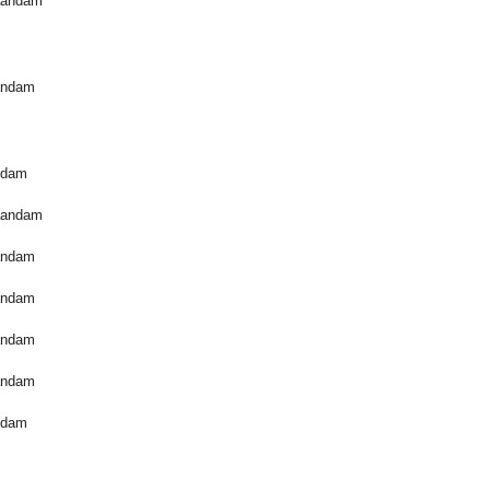
aandam
andam
ndam
aandam
andam
andam
andam
andam
ndam