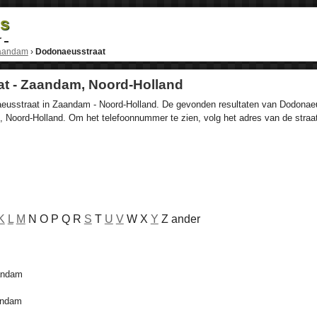
ds
r
aandam
›
Dodonaeusstraat
t - Zaandam, Noord-Holland
eusstraat in Zaandam - Noord-Holland. De gevonden resultaten van Dodonaeuss
 Noord-Holland. Om het telefoonnummer te zien, volg het adres van de straa
K
L
M
N O P Q R
S
T
U
V
W X
Y
Z ander
andam
andam