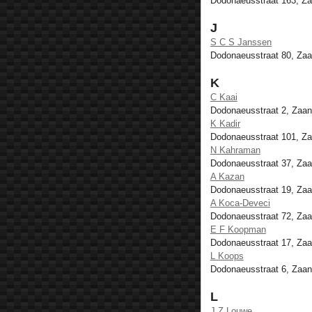
Dodonaeusstraat 163, Z
J
S C S Janssen
Dodonaeusstraat 80, Za
K
C Kaai
Dodonaeusstraat 2, Zaa
K Kadir
Dodonaeusstraat 101, Z
N Kahraman
Dodonaeusstraat 37, Za
A Kazan
Dodonaeusstraat 19, Za
A Koca-Deveci
Dodonaeusstraat 72, Za
E F Koopman
Dodonaeusstraat 17, Za
L Koops
Dodonaeusstraat 6, Zaa
L
J Z Louwe