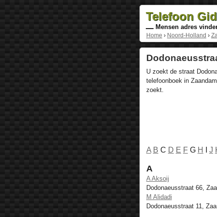
Telefoon Gi
Mensen adres vinde
Home
›
Noord-Holland
›
Z
Dodonaeusstraa
U zoekt de straat Dodona
telefoonboek in Zaandam,
zoekt.
A
B
C
D
E
F
G
H
I
J
A
A Aksoij
Dodonaeusstraat 66, Za
M Alidadi
Dodonaeusstraat 11, Za