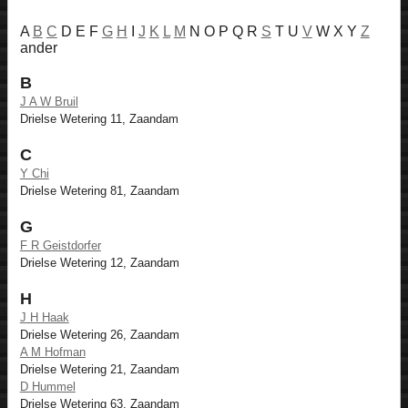
A
B
C
D E F
G
H
I
J
K
L
M
N O P Q R
S
T U
V
W X Y
Z
ander
B
J A W Bruil
Drielse Wetering 11, Zaandam
C
Y Chi
Drielse Wetering 81, Zaandam
G
F R Geistdorfer
Drielse Wetering 12, Zaandam
H
J H Haak
Drielse Wetering 26, Zaandam
A M Hofman
Drielse Wetering 21, Zaandam
D Hummel
Drielse Wetering 63, Zaandam