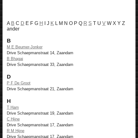
A
B
C
D
E F G
H
I J
K
L M N O P Q
R
S
T U
V
W X Y Z
ander
B
M E Beumer-Jonker
Drive Schaepmanstraat 14, Zaandam
B Bhagai
Drive Schaepmanstraat 33, Zaandam
D
P F De Groot
Drive Schaepmanstraat 21, Zaandam
H
T Ham
Drive Schaepmanstraat 19, Zaandam
C Hijne
Drive Schaepmanstraat 17, Zaandam
R M Hijne
Drive Schaepmanstraat 17, Zaandam