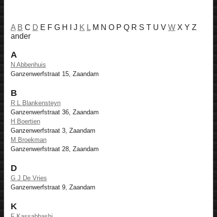
A
B
C
D
E F G H I J
K
L
M N O P Q R S T U V
W
X Y Z
ander
A
N Abbenhuis
Ganzenwerfstraat 15, Zaandam
B
R L Blankensteyn
Ganzenwerfstraat 36, Zaandam
H Boertien
Ganzenwerfstraat 3, Zaandam
M Broekman
Ganzenwerfstraat 28, Zaandam
D
G J De Vries
Ganzenwerfstraat 9, Zaandam
K
F Kassabbashi