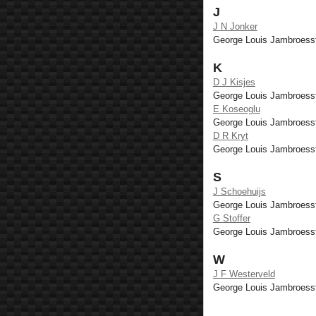
J
J N Jonker
George Louis Jambroess
K
D J Kisjes
George Louis Jambroess
E Koseoglu
George Louis Jambroess
D R Kryt
George Louis Jambroess
S
J Schoehuijs
George Louis Jambroess
G Stoffer
George Louis Jambroess
W
J F Westerveld
George Louis Jambroess