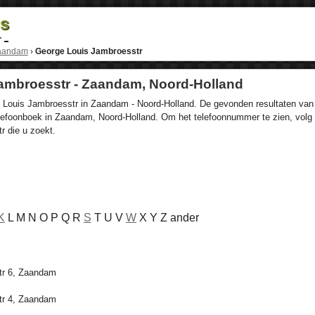
ds
r
aandam
›
George Louis Jambroesstr
ambroesstr - Zaandam, Noord-Holland
e Louis Jambroesstr in Zaandam - Noord-Holland. De gevonden resultaten van
telefoonboek in Zaandam, Noord-Holland. Om het telefoonnummer te zien, volg 
 die u zoekt.
K
L M N O P Q R
S
T U V
W
X Y Z ander
tr 6, Zaandam
tr 4, Zaandam