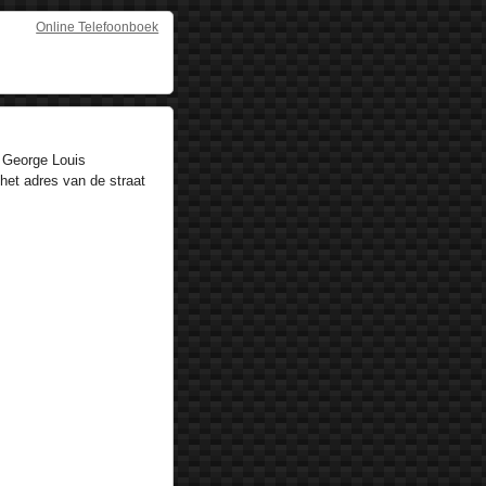
Online Telefoonboek
 George Louis
het adres van de straat