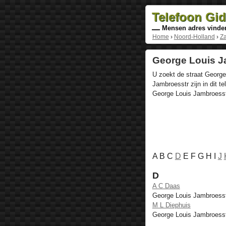
Telefoon Gi
Mensen adres vinde
Home
›
Noord-Holland
›
Z
George Louis J
U zoekt de straat Georg
Jambroesstr zijn in dit 
George Louis Jambroesstr
A B C
D
E F G H I
J
D
A C Daas
George Louis Jambroess
M L Diephuis
George Louis Jambroess