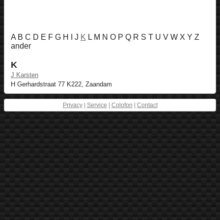
A B C D E F G H I J
K
L M N O P Q R S T U V W X Y Z
ander
K
J Karsten
H Gerhardstraat 77 K222, Zaandam
Privacy
|
Service
|
Colofon
|
Contact