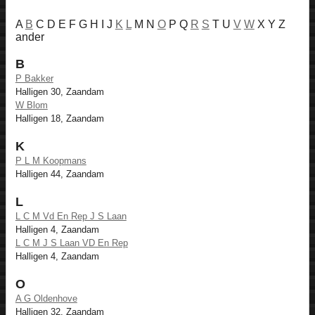
A
B
C D E F G H I J
K
L
M N
O
P Q
R
S
T U
V
W
X Y Z
ander
B
P Bakker
Halligen 30, Zaandam
W Blom
Halligen 18, Zaandam
K
P L M Koopmans
Halligen 44, Zaandam
L
L C M Vd En Rep J S Laan
Halligen 4, Zaandam
L C M J S Laan VD En Rep
Halligen 4, Zaandam
O
A G Oldenhove
Halligen 32, Zaandam