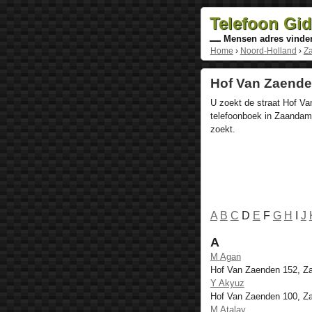
Telefoon Gi
Mensen adres vinde
Home
›
Noord-Holland
›
Z
Hof Van Zaende
U zoekt de straat Hof Va
telefoonboek in Zaandam,
zoekt.
A
B
C
D
E
F
G
H
I
J
A
M Agan
Hof Van Zaenden 152, 
Y Akyuz
Hof Van Zaenden 100, 
M Atalay