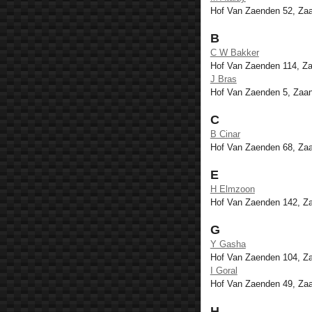
Hof Van Zaenden 52, Z
B
C W Bakker
Hof Van Zaenden 114, Z
J Bras
Hof Van Zaenden 5, Za
C
B Cinar
Hof Van Zaenden 68, Z
E
H Elmzoon
Hof Van Zaenden 142, 
G
Y Gasha
Hof Van Zaenden 104, 
I Goral
Hof Van Zaenden 49, Z
H