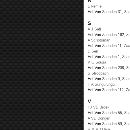
R
L Remie
Hof Van Zaenden 31, Z
S
A J Safi
Hof Van Zaenden 162, 
A Schotsman
Hof Van Zaenden 11, Za
D Sen
Hof Van Zaenden 1, Za
V G Sousa
Hof Van Zaenden 208, 
S Stroobach
Hof Van Zaenden 9, Za
H A Sungurungu
Hof Van Zaenden 112, Z
V
I J VD Broek
Hof Van Zaenden 55, Z
A VD Dongen
Hof Van Zaenden 59, Z
R M VD Ham