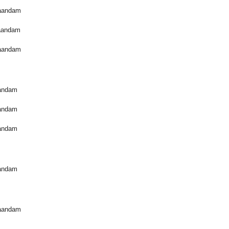
Zaandam
aandam
Zaandam
aandam
aandam
aandam
aandam
Zaandam