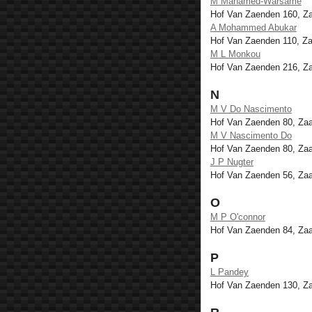
M Mahamed-Warsame
Hof Van Zaenden 160, 
A Mohammed Abukar
Hof Van Zaenden 110, Z
M L Monkou
Hof Van Zaenden 216, 
N
M V Do Nascimento
Hof Van Zaenden 80, Z
M V Nascimento Do
Hof Van Zaenden 80, Z
J P Nugter
Hof Van Zaenden 56, Z
O
M P O'connor
Hof Van Zaenden 84, Z
P
L Pandey
Hof Van Zaenden 130, 