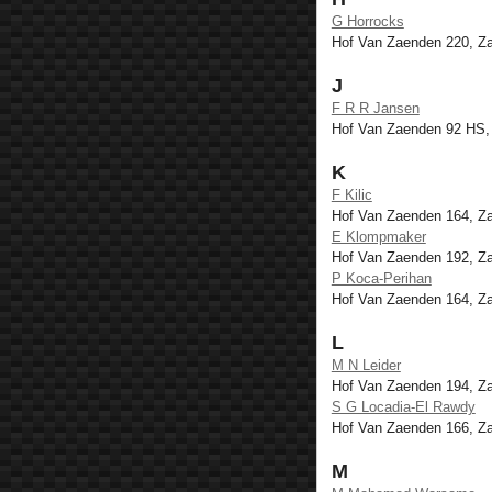
G Horrocks
Hof Van Zaenden 220, 
J
F R R Jansen
Hof Van Zaenden 92 HS
K
F Kilic
Hof Van Zaenden 164, 
E Klompmaker
Hof Van Zaenden 192, 
P Koca-Perihan
Hof Van Zaenden 164, 
L
M N Leider
Hof Van Zaenden 194, 
S G Locadia-El Rawdy
Hof Van Zaenden 166, 
M