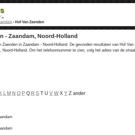
ds
r
aandam
›
Hof Van Zaenden
n - Zaandam, Noord-Holland
n Zaenden in Zaandam - Noord-Holland. De gevonden resultaten van Hof Van Z
 Noord-Holland. Om het telefoonnummer te zien, volg het adres van de straa
K
L
M
N
O
P
Q
R
S
T U
V
W
X
Y
Z ander
Zaandam
Zaandam