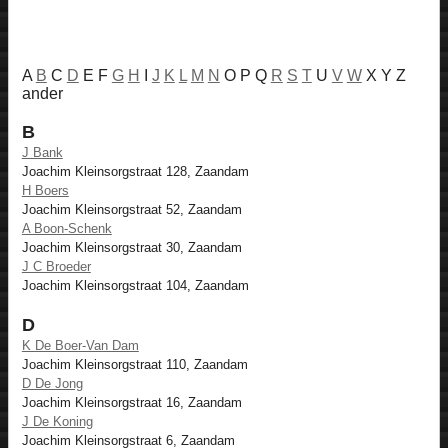
A
B
C
D
E F
G
H
I
J
K
L
M
N
O P Q
R
S
T
U
V
W
X Y Z
ander
B
J Bank
Joachim Kleinsorgstraat 128, Zaandam
H Boers
Joachim Kleinsorgstraat 52, Zaandam
A Boon-Schenk
Joachim Kleinsorgstraat 30, Zaandam
J C Broeder
Joachim Kleinsorgstraat 104, Zaandam
D
K De Boer-Van Dam
Joachim Kleinsorgstraat 110, Zaandam
D De Jong
Joachim Kleinsorgstraat 16, Zaandam
J De Koning
Joachim Kleinsorgstraat 6, Zaandam