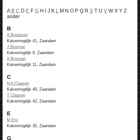
A
B
C
D
E
F
G
H I J K
L
M N O P Q R
S
T U
V
W X Y Z
ander
B
A Bosboom
Kalverringdijk 41, Zaandam
J Bosman
Kalverringdijk 8, Zaandam
A Bosman
Kalverringdijk 11, Zaandam
C
N A Claasen
Kalverringdijk 40, Zaandam
T Claasen
Kalverringdijk 42, Zaandam
E
M Ero
Kalverringdijk 35, Zaandam
G