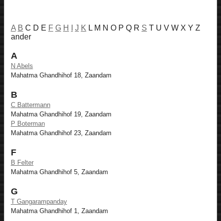
A
B
C D E
F
G
H
I
J
K
L M N O P Q R
S
T U V W X Y Z
ander
A
N Abels
Mahatma Ghandhihof 18, Zaandam
B
C Battermann
Mahatma Ghandhihof 19, Zaandam
P Boterman
Mahatma Ghandhihof 23, Zaandam
F
B Felter
Mahatma Ghandhihof 5, Zaandam
G
T Gangarampanday
Mahatma Ghandhihof 1, Zaandam