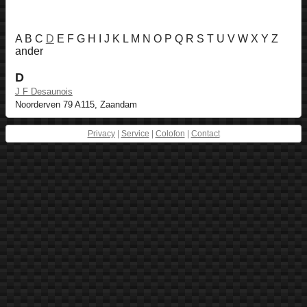
A B C
D
E F G H I J K L M N O P Q R S T U V W X Y Z
ander
D
J F Desaunois
Noorderven 79 A115, Zaandam
Privacy
|
Service
|
Colofon
|
Contact