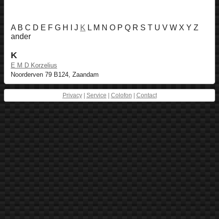
A B C D E F G H I J
K
L M N O P Q R S T U V W X Y Z
ander
K
E M D Korzelius
Noorderven 79 B124, Zaandam
Privacy
|
Service
|
Colofon
|
Contact