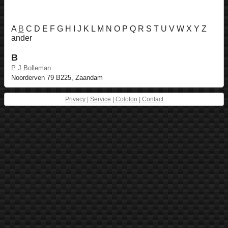
A
B
C D E F G H I J K L M N O P Q R S T U V W X Y Z
ander
B
P J Bolleman
Noorderven 79 B225, Zaandam
Privacy
|
Service
|
Colofon
|
Contact