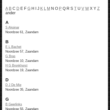
A
B
C
D
E F
G
H I J
K
L
M
N O
P
Q R S
T
U
V
W
X Y
Z
ander
A
S Akpinar
Noordzee 61, Zaandam
B
E L Bachet
Noordzee 57, Zaandam
G Bras
Noordzee 10, Zaandam
H G Bronkhorst
Noordzee 19, Zaandam
D
D J De Mie
Noordzee 35, Zaandam
G
B Geerlinks
Noordzee 55, Zaandam