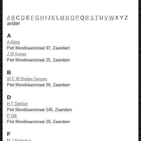
A
B
C
D
E
F
G
H
I J
K
L
M
N
O
P
Q
R
S
T
U
V
W
X Y Z
ander
A
A Algra
Piet Mondriaanstraat 97, Zaandam
J M Annes
Piet Mondriaanstraat 25, Zaandam
B
W C M Breijer-Jansen
Piet Mondriaanstraat 59, Zaandam
D
H T Dekker
Piet Mondriaanstraat 145, Zaandam
P Dik
Piet Mondriaanstraat 29, Zaandam
F
M J Fonseca