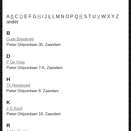
A
B
C
D
E F G
H
I J
K
L M N O P Q
R
S T U
V
W X Y Z
ander
B
Guda Breedveld
Pieter Ghijsenlaan 35, Zaandam
D
P De Vries
Pieter Ghijsenlaan 7-A, Zaandam
H
Th Hoogmoed
Pieter Ghijsenlaan 8, Zaandam
K
J G Koch
Pieter Ghijsenlaan 19, Zaandam
R